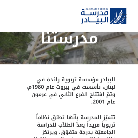
مدرستنا
اتصل بنا
الخريجون
وظائف
نشاطاتنا
البيادر مؤسسة تربوية رائدة في
لبنان، تأسست في بيروت عام 1980م،
أخبارنا
وتمّ افتتاح الفرع الثاني في عرمون
للتسجيل
عام 2001.
المراحل التعليمية
تتميّز المدرسة بأنّها تطبّق نظاماً
مدرستنا
تربوياً فريداً يعدّ الطلاّب للدراسة
الرئيسية
الجامعيّة بدرجة متفوّق، ويرتكز
SEARCH