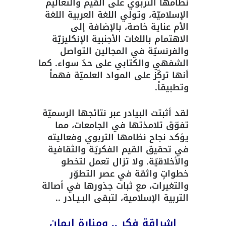
نظامها التربوي على القيم والتعاليم
الإسلاميّة، وتولي اللغة العربية اللغة
الأم عناية خاصة، بالإضافة إلى
الاهتمام باللغات الأجنبية الإنكليزيّة
والفرنسيّة في المجالين التواصل
الشفهي والكتابي على حدّ سواء. كما
أنها تركّز على المواد العلميّة فهماً
وتطبيقاً.
لقد أثبتت البيادر عبر نتائجها الرسميّة
تفوّق تلامذتها في الجامعات، مما
يؤكد نجاح نظامها التربوي وفعاليته
في تحقيق القيم الفكريّة والثقافية
والأخلاقيّة. ولا تزال تعمل لتخطو
خطواتٍ واثقة في عصر التطوّر
والتغيرات، مع ثبات جذورها في أصالة
التربية الإسلامية، لتبقى البـيـادر ..
إشراقة فكر .. ومنارة إيمان