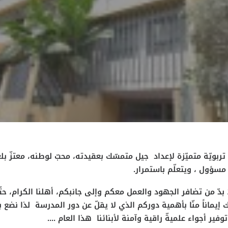
تربويّة متميّزة لإعداد جيل متمسّك بعقيدته، محبّ لوطنه، معتزّ بلغ
مسؤول ، ويتعلّم باستمرار.
 بدّ من تضافر الجهود والعمل معكم وإلى جانبكم، أهلنا الكرام، حت
لك إيماناً منّا بأهمية دوركم الذي لا يقلّ عن دور المدرسة لذا نض
وفير أجواء علميةّ راقية وآمنة لأبنائنا هذا العام ....